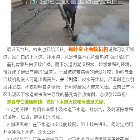
狮岭专业治蚊机构
最近天气热，蚊虫也开始活跃。
说你可能不知
道，家门口的下水道、排水沟，竟是传播基孔肯雅热的“隐形陷阱”！
基孔肯雅热由伊蚊传播，而下水道内潮湿积水、垃圾堆积的环境，
恰好成了伊蚊产卵的“温床”。一旦被携带病毒的伊蚊叮咬，狮岭专业
治蚊机构说人可能出现高热、
关节剧痛
、皮疹等症状，严重时还会引
发并发症，不仅影响自身健康，还可能给家人带来风险。此前已有地
区出现因下水道蚊虫滋生导致的基孔肯雅热病例，必须引起重视！
想要守住健康防线，做好下水道灭蚊和清洁是关键：
1.定期清理：每周检查家中及楼道下水道、排水沟，及时清除堆积
的落叶、垃圾，避免积水形成；
2.物理灭蚊：在下水道口安装防蚊网，阻止蚊虫进出，同时定期用
开水冲洗下水道，杀灭虫卵；
3.化学防治：可在专业指导下，对下水道周边喷洒低毒
灭蚊药剂
，