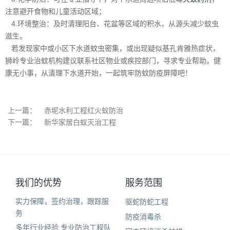
注意避开食物和儿童活动区域；
4.环境整治：及时清理阳台、花盆等区域的积水，从源头减少蚊虫
滋生。
若发现家中或小区下水道蚊虫密集，或出现疑似基孔肯雅热症状，
狮岭专业治蚊机构建议联系社区物业或疾控部门，寻求专业帮助。健
康无小事，从清理下水道开始，一起筑牢防蚊防疫屏障吧！
上一篇：
赤坭水利工程红火蚁防治
下一篇：
新华家居白蚁灭治工程
我们的优势
服务范围
实力保障，签约治理，跟踪服
驱蛇防蛇工程
务
防疫消毒杀
多年行业经验 专业防治工程队